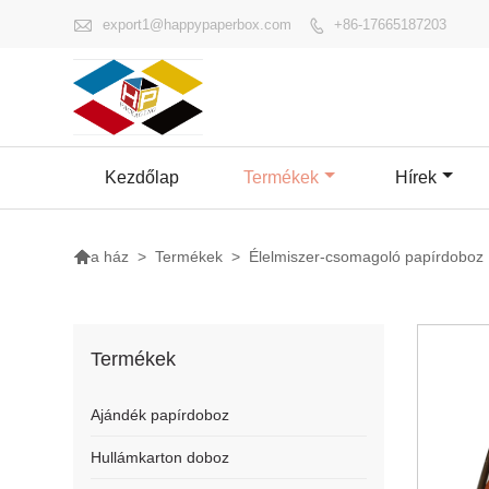

export1@happypaperbox.com
+86-17665187203

Kezdőlap
Termékek
Hírek

>
Termékek
>
Élelmiszer-csomagoló papírdoboz
a ház
Termékek
Ajándék papírdoboz
Hullámkarton doboz