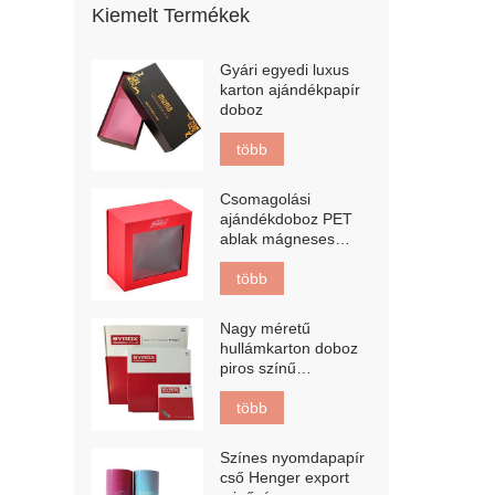
Kiemelt Termékek
Gyári egyedi luxus
karton ajándékpapír
doboz
több
Csomagolási
ajándékdoboz PET
ablak mágneses
csomagolódobozsal
több
Nagy méretű
hullámkarton doboz
piros színű
nyomtatással E
fuvola hullámkarton
több
doboz
Színes nyomdapapír
cső Henger export