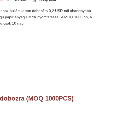
doboz hullámkarton dobozára 0,2 USD-nál alacsonyabb
égű papír anyag CMYK nyomtatással. A MOQ 1000 db, a
ig csak 10 nap.
 dobozra (MOQ 1000PCS)