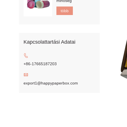
minőség
több
Kapcsolattartási Adatai

+86-17665187203

export1@happypaperbox.com