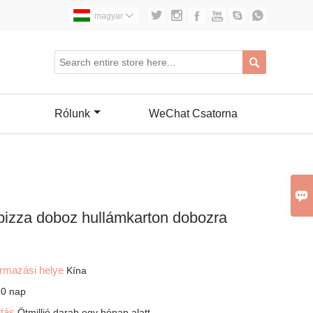






magyar


Rólunk
WeChat Csatorna

pizza doboz hullámkarton dobozra
ármazási helye
Kína
10 nap
itás
Ötmillió darab egy hónap alatt