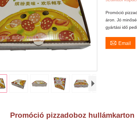
Promóció pizza
áron. Jó minős
gyártási idő ped

Email
Promóció pizzadoboz hullámkarton