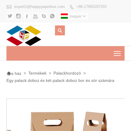

export1@happypaperbox.com
+86-17665187203







magyar


Togg

>
Termékek
>
Palackhordozó
>
a ház
Egy palack doboz és két palack doboz bor és sör számára