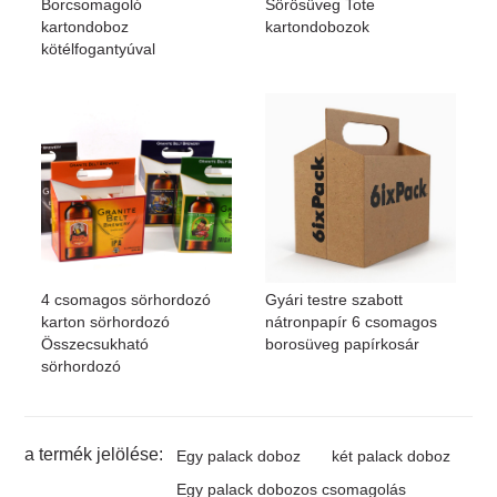
Borcsomagoló
Sörösüveg Tote
kartondoboz
kartondobozok
kötélfogantyúval
4 csomagos sörhordozó
Gyári testre szabott
karton sörhordozó
nátronpapír 6 csomagos
Összecsukható
borosüveg papírkosár
sörhordozó
a termék jelölése:
Egy palack doboz
két palack doboz
Egy palack dobozos csomagolás