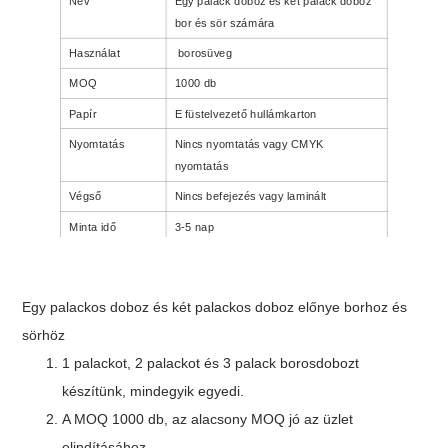
Név
Egy palack doboz és két palack doboz
bor és sör számára
Használat
borosüveg
MOQ
1000 db
Papír
E füstelvezető hullámkarton
Nyomtatás
Nincs nyomtatás vagy CMYK
nyomtatás
Végső
Nincs befejezés vagy laminált
Minta idő
3-5 nap
Termelési idő
10-12 nap
Egy palackos doboz és két palackos doboz előnye borhoz és
sörhöz
1 palackot, 2 palackot és 3 palack borosdobozt
készítünk, mindegyik egyedi.
A MOQ 1000 db, az alacsony MOQ jó az üzlet
elindításához.