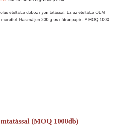
lás ételtálca doboz nyomtatással. Ez az ételtálca OEM
 mérettel. Használjon 300 g-os nátronpapírt. A MOQ 1000
yomtatással (MOQ 1000db)