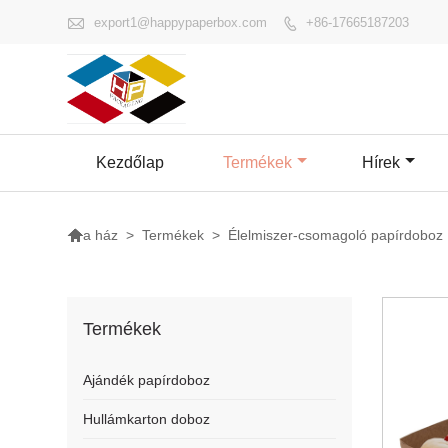

export1@happypaperbox.com
+86-17665187203

Kezdőlap
Termékek
Hírek

>
Termékek
>
Élelmiszer-csomagoló papírdoboz
a ház
Termékek
Ajándék papírdoboz
Hullámkarton doboz