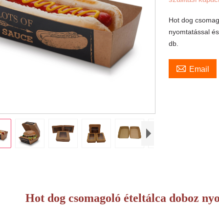
Hot dog csomago
nyomtatással és
db.

Email
Hot dog csomagoló ételtálca doboz n