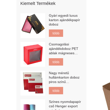
Kiemelt Termékek
Gyári egyedi luxus
karton ajándékpapír
doboz
több
Csomagolási
ajándékdoboz PET
ablak mágneses
csomagolódobozsal
több
Nagy méretű
hullámkarton doboz
piros színű
nyomtatással E
fuvola hullámkarton
több
doboz
Színes nyomdapapír
cső Henger export