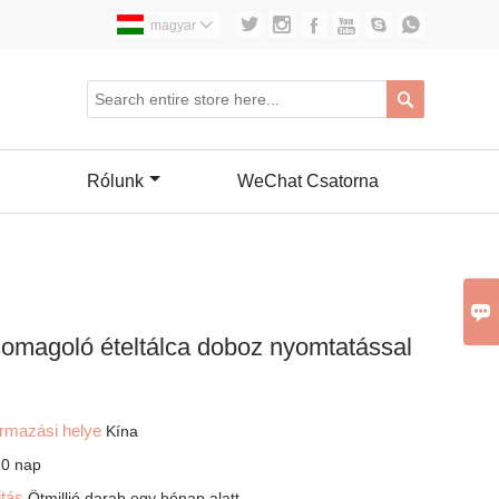






magyar


Rólunk
WeChat Csatorna

somagoló ételtálca doboz nyomtatással
ármazási helye
Kína
10 nap
itás
Ötmillió darab egy hónap alatt