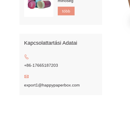
minőség
több
Kapcsolattartási Adatai

+86-17665187203

export1@happypaperbox.com