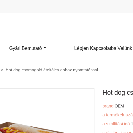
Gyári Bemutató
Lépjen Kapcsolatba Velünk
>
Hot dog csomagoló ételtálca doboz nyomtatással
Hot dog c
brand
OEM
a termékek sz
a szállítási idő
szállítási kapac